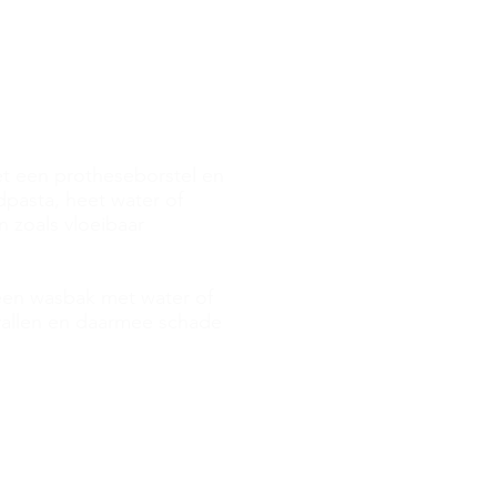
Tips
'S nachts
Het is aan te raden uw pro
et een protheseborstel en
inhouden kan leiden tot 
pasta, heet water of
kaakbeen kan hierdoor sne
 zoals vloeibaar
gevolg dat uw kunstgebit
irriteren. Bovendien staa
bijna stil. Bij onvoldoend
 een wasbak met water of
prothese hebt u bij inho
vallen en daarmee schade
op infecties zoals schimme
ak en tong met een gewone zachte tandenborstel en ta