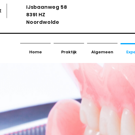
IJsbaanweg 58
t
penplan
Voordelen
Kosten
F
8391 HZ
Noordwolde
Home
Praktijk
Algemeen
Expe