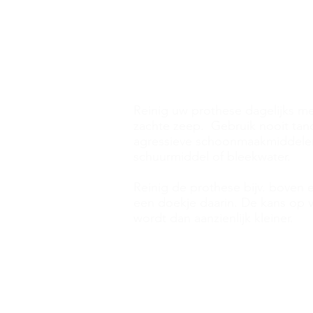
Reinigen
Reinig uw prothese dagelijks m
zachte zeep. Gebruik nooit tand
agressieve schoonmaakmiddelen
schuurmiddel of bleekwater.
Reinig de prothese bijv. boven
een doekje daarin. De kans op 
wordt dan aanzienlijk kleiner.
Poetsen
U kunt het tandvlees van uw ka