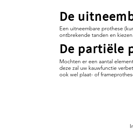
De uitneemb
Een uitneembare prothese (kun
ontbrekende tanden en kiezen
De partiële 
Mochten er een aantal elemente
deze zal uw kauwfunctie verbe
ook wel plaat- of frameprothese
Partiële prothese
I