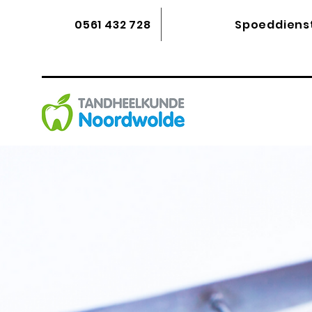
0561 432 728
Spoeddiens
Over
Stap