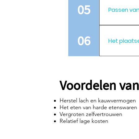
en het onde
05
Passen van
De vierde af
partner of 
06
Het plaats
manier hun 
wasmodel dat
de pasproth
Het vijfde b
nog aanwezi
en het onde
Het is voor 
ervoor dat u
Voordelen van
voelt. Wanne
de prothese 
Herstel lach en kauwvermogen
Het eten van harde etenswaren 
Vergroten zelfvertrouwen
Relatief lage kosten