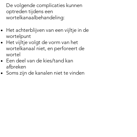
drinken.
De volgende complicaties kunnen
dient gedurende de
als de DETI-score.
optreden tijdens een
behandeling ook als
Diverse factoren hebben
wortelkanaalbehandeling:
bescherming voor de
invloed op de
mondholte. Na de
uiteindelijke score.
Het achterblijven van een vijltje in de
cofferdam boort de
wortelpunt
Wanneer we de
tandarts voorzichtig een
Het vijltje volgt de vorm van het
moeilijkheidsgraad
wortelkanaal niet, en perforeert de
opening om toegang te
hebben vastgesteld,
wortel
krijgen tot het
stemmen we samen het
Een deel van de kies/tand kan
kanalenstelsel Met een
behandelplan verder af.
afbreken
klein vijltje wordt het
Soms zijn de kanalen niet te vinden
We bespreken de
kanaal leeg gemaakt
prognose, diverse
Vervolgens gebruiken we
behandelopties en we
Voordelen van de
desinfecterend
geven u natuurlijk een
spoelmiddel De tandarts
begroting.
behandeling
vult het wortelkanaal met
speciaal vulmateriaal. De
kans op een nieuwe
Kostenbesparend
ontsteking wordt zo