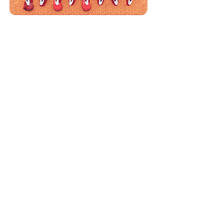
Hoe raakt mijn weefsel
ontstoken?
Er zijn meerdere redenen waarom uw
tand of kies ontstoken kan raken,
bijvoorbeeld tandbederf, een
lekkende vulling of door een ongeluk.
Gevoeligheid bij het waarnemen van
warm en koud, een opgezwollen
wang of hevige kiespijn kunnen
signalen zijn van een dergelijke