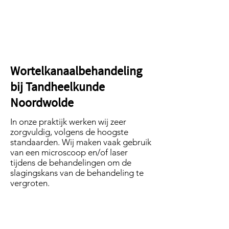
ontsteking. Het kan ook voorkomen
dat een ontsteking krachteloos
verloopt. Uw tandarts komt er dan
achter bij het maken van een controle
foto of tijdens het vullen van de kies.
Wortelkanaalbehandeling
bij Tandheelkunde
Noordwolde
In onze praktijk werken wij zeer
zorgvuldig, volgens de hoogste
standaarden. Wij maken vaak gebruik
van een microscoop en/of laser
tijdens de behandelingen om de
slagingskans van de behandeling te
vergroten.
De behandeling